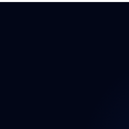
Auto
Auto
Auto
Bezp
Brzd
Dáln