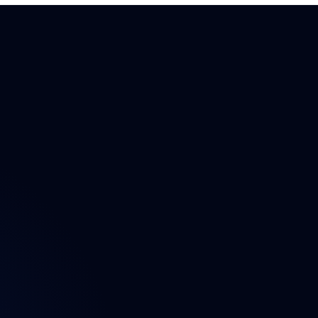
ektu
n
t
a údajů