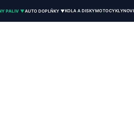
KOLA A DISKY
MOTOCYKLY
NOV
NY PALIV ▼
AUTO DOPLŇKY ▼