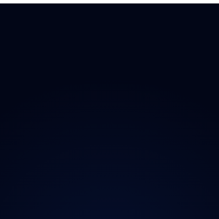
 Doplňky
→ Všechny kraje
O proj
chladničky
Praha
Magazí
radia
Středočeský
Kontak
ečnost
Jihočeský
Ochran
y
Plzeňský
iční známky
Karlovarský
Ústecký
Liberecký
Královéhradecký