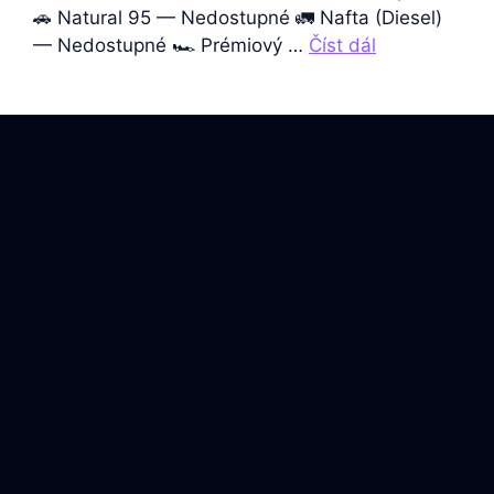
🚗 Natural 95 — Nedostupné 🚛 Nafta (Diesel)
— Nedostupné 🏎️ Prémiový …
Číst dál