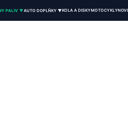
KOLA A DISKY
MOTOCYKLY
NOV
NY PALIV ▼
AUTO DOPLŇKY ▼