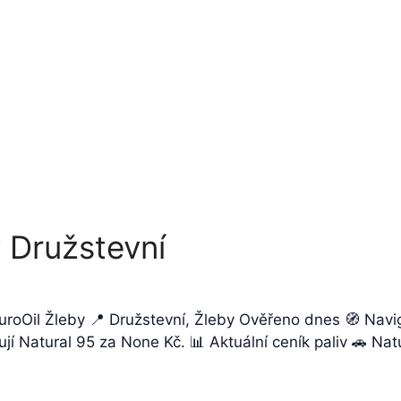
 Družstevní
EuroOil Žleby 📍 Družstevní, Žleby Ověřeno dnes 🧭 Nav
kují Natural 95 za None Kč. 📊 Aktuální ceník paliv 🚗 N