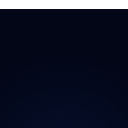
 Doplňky
→ Všechny kraje
O proj
chladničky
Praha
Magazí
radia
Středočeský
Kontak
ečnost
Jihočeský
Ochran
y
Plzeňský
iční známky
Karlovarský
Ústecký
Liberecký