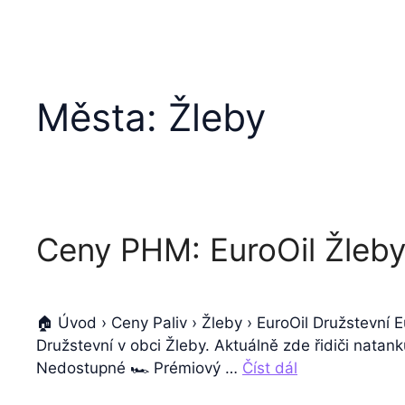
Města:
Žleby
Ceny PHM: EuroOil Žleby
🏠 Úvod › Ceny Paliv › Žleby › EuroOil Družstevní 
Družstevní v obci Žleby. Aktuálně zde řidiči natan
Nedostupné 🏎️ Prémiový …
Číst dál