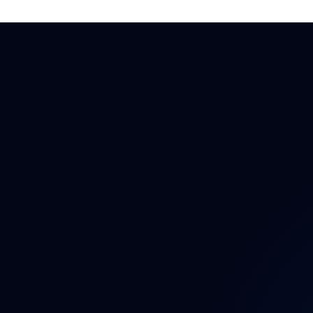
Auto
Auto
Auto
Bezp
Brzd
Dáln