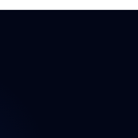
ektu
n
t
a údajů