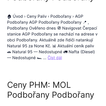
🏠 Úvod › Ceny Paliv › Podbořany › AGP
Podbořany AGP Podbořany Podbořany 📍 ,
Podbořany Ověřeno dnes 🧭 Navigovat Čerpací
stanice AGP Podbořany se nachází na adrese v
obci Podbořany. Aktuálně zde řidiči natankují
Natural 95 za None Kč. 📊 Aktuální ceník paliv
🚗 Natural 95 — Nedostupné 🚛 Nafta (Diesel)
— Nedostupné 🏎️ …
Číst dál
Ceny PHM: MOL
Podbořany Podbořany