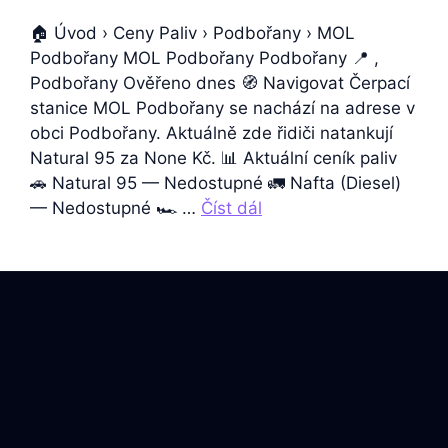
🏠 Úvod › Ceny Paliv › Podbořany › MOL
Podbořany MOL Podbořany Podbořany 📍 ,
Podbořany Ověřeno dnes 🧭 Navigovat Čerpací
stanice MOL Podbořany se nachází na adrese v
obci Podbořany. Aktuálně zde řidiči natankují
Natural 95 za None Kč. 📊 Aktuální ceník paliv
🚗 Natural 95 — Nedostupné 🚛 Nafta (Diesel)
— Nedostupné 🏎️ …
Číst dál