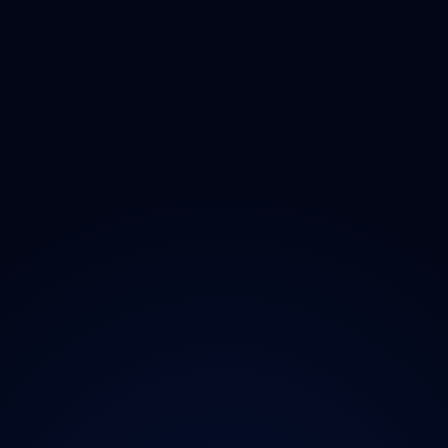
Zlínský
Moravskoslezský
O projektu
Magazín
Kontakt
Ochrana údajů