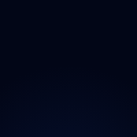
Olomoucký
Zlínský
Moravskoslezský
O projektu
Magazín
Kontakt
Ochrana údajů