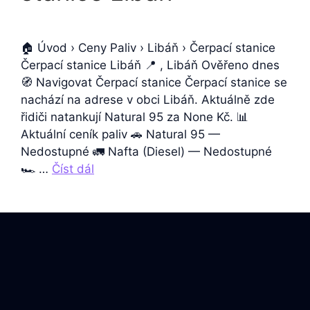
🏠 Úvod › Ceny Paliv › Libáň › Čerpací stanice
Čerpací stanice Libáň 📍 , Libáň Ověřeno dnes
🧭 Navigovat Čerpací stanice Čerpací stanice se
nachází na adrese v obci Libáň. Aktuálně zde
řidiči natankují Natural 95 za None Kč. 📊
Aktuální ceník paliv 🚗 Natural 95 —
Nedostupné 🚛 Nafta (Diesel) — Nedostupné
🏎️ …
Číst dál