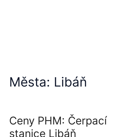
Města:
Libáň
Ceny PHM: Čerpací
stanice Libáň