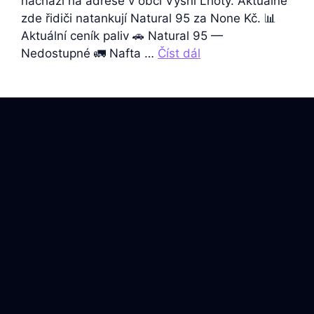
nachází na adrese v obci Vyšní Lhoty. Aktuálně
zde řidiči natankují Natural 95 za None Kč. 📊
Aktuální ceník paliv 🚗 Natural 95 —
Nedostupné 🚛 Nafta …
Číst dál