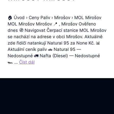
🏠 Úvod › Ceny Paliv › Mirošov › MOL Mirošov
MOL Mirošov Mirošov 📍 , Mirošov Ověřeno
dnes 🧭 Navigovat Čerpací stanice MOL Mirošov
se nachází na adrese v obci Mirošov. Aktuálně
zde řidiči natankují Natural 95 za None Kč. 📊
Aktuální ceník paliv 🚗 Natural 95 —
Nedostupné 🚛 Nafta (Diesel) — Nedostupné
🏎️ …
Číst dál