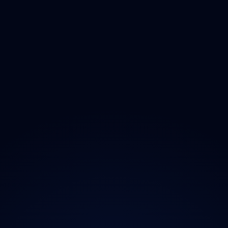
Olomoucký
Zlínský
Moravskoslezský
O projektu
Magazín
Kontakt
Ochrana údajů