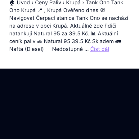
🏠 Úvod › Ceny Paliv › Krupá › Tank Ono Tank
Ono Krupá 📍 , Krupá Ověřeno dnes 🧭
Navigovat Čerpací stanice Tank Ono se nachází
na adrese v obci Krupá. Aktuálně zde řidiči
natankují Natural 95 za 39.5 Kč. 📊 Aktuální
ceník paliv 🚗 Natural 95 39.5 Kč Skladem 🚛
Nafta (Diesel) — Nedostupné …
Číst dál