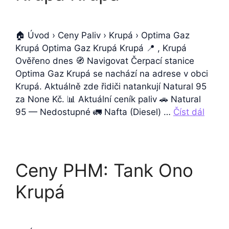
🏠 Úvod › Ceny Paliv › Krupá › Optima Gaz
Krupá Optima Gaz Krupá Krupá 📍 , Krupá
Ověřeno dnes 🧭 Navigovat Čerpací stanice
Optima Gaz Krupá se nachází na adrese v obci
Krupá. Aktuálně zde řidiči natankují Natural 95
za None Kč. 📊 Aktuální ceník paliv 🚗 Natural
95 — Nedostupné 🚛 Nafta (Diesel) …
Číst dál
Ceny PHM: Tank Ono
Krupá