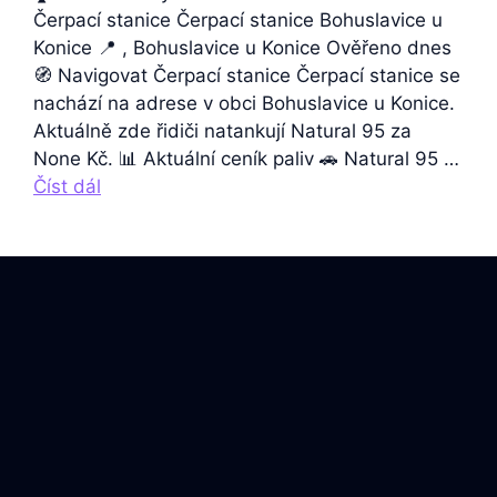
Čerpací stanice Čerpací stanice Bohuslavice u
Konice 📍 , Bohuslavice u Konice Ověřeno dnes
🧭 Navigovat Čerpací stanice Čerpací stanice se
nachází na adrese v obci Bohuslavice u Konice.
Aktuálně zde řidiči natankují Natural 95 za
None Kč. 📊 Aktuální ceník paliv 🚗 Natural 95 …
Číst dál