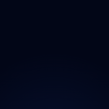
Olomoucký
Zlínský
Moravskoslezský
O projektu
Magazín
Kontakt
Ochrana údajů