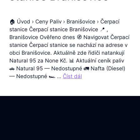
🏠 Úvod › Ceny Paliv › Branišovice › Čerpací
stanice Čerpací stanice Branišovice 📍 ,
Branišovice Ověřeno dnes 🧭 Navigovat Čerpací
stanice Čerpací stanice se nachází na adrese v
obci Branišovice. Aktuálně zde řidiči natankují
Natural 95 za None Kč. 📊 Aktuální ceník paliv
🚗 Natural 95 — Nedostupné 🚛 Nafta (Diesel)
— Nedostupné 🏎️ …
Číst dál