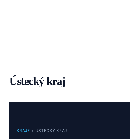
Přeskočit
na
obsah
Ústecký kraj
KRAJE
> ÚSTECKÝ KRAJ