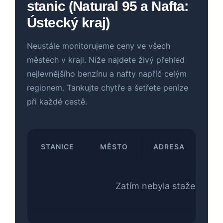
stanic (Natural 95 a Nafta:
Ústecký kraj)
Neustále monitorujeme ceny ve všech
městech v kraji. Níže najdete živý přehled
nejlevnějšího benzínu a nafty napříč celým
regionem. Tankujte chytře a šetřete peníze
při každé cestě.
STANICE
MĚSTO
ADRESA
CE
Zatím nebyla stažena data