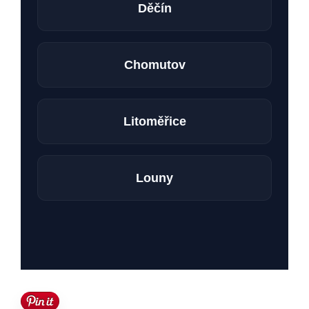
Děčín
Chomutov
Litoměřice
Louny