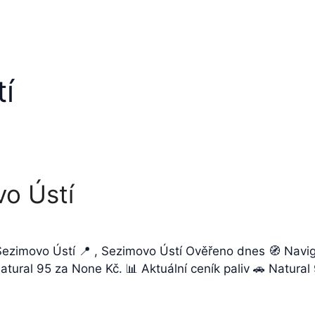
í
o Ústí
ezimovo Ústí 📍 , Sezimovo Ústí Ověřeno dnes 🧭 Navi
Natural 95 za None Kč. 📊 Aktuální ceník paliv 🚗 Natur