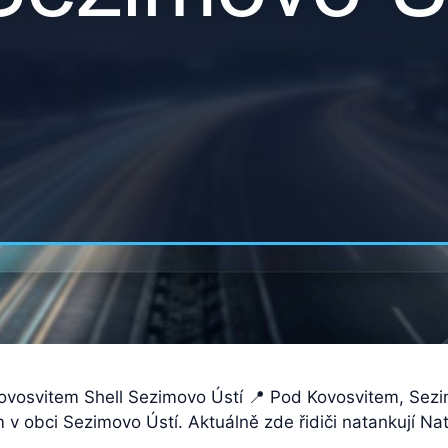
 Kovosvitem Shell Sezimovo Ústí 📍 Pod Kovosvitem, Sez
v obci Sezimovo Ústí. Aktuálně zde řidiči natankují Natu