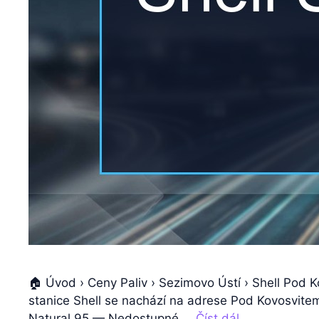
🏠 Úvod › Ceny Paliv › Sezimovo Ústí › Shell Pod
stanice Shell se nachází na adrese Pod Kovosvitem 
Natural 95 — Nedostupné …
Číst dál