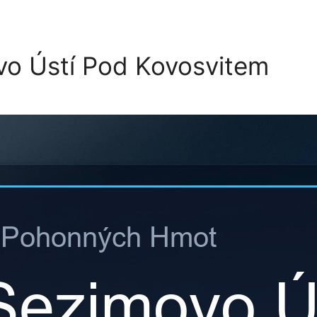
vo Ústí Pod Kovosvitem