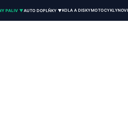
KOLA A DISKY
MOTOCYKLY
NOV
NY PALIV ▼
AUTO DOPLŇKY ▼