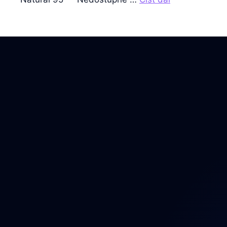
Auto
Auto
Auto
Bezp
Brzd
Dáln