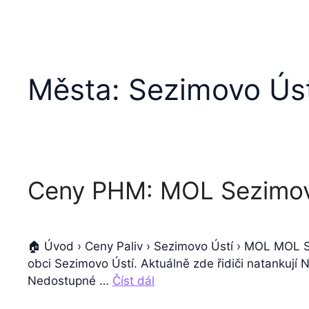
Města:
Sezimovo Úst
Ceny PHM: MOL Sezimov
🏠 Úvod › Ceny Paliv › Sezimovo Ústí › MOL MOL S
obci Sezimovo Ústí. Aktuálně zde řidiči natankují 
Nedostupné …
Číst dál