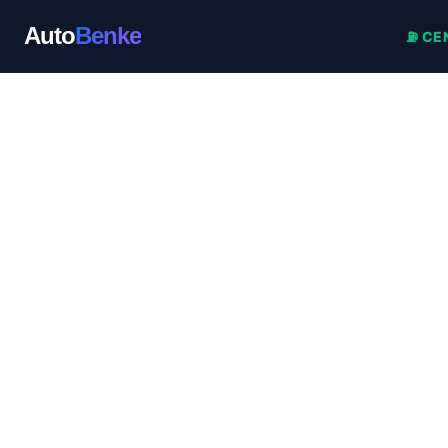
Auto
Benke
⛽ CE
Přeskočit
na
obsah