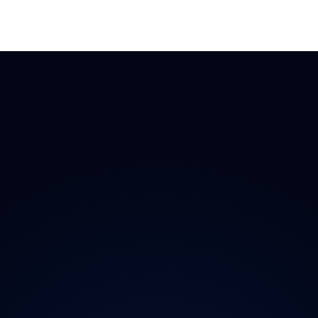
 Doplňky
→ Všechny kraje
O proj
chladničky
Praha
Magazí
radia
Středočeský
Kontak
ečnost
Jihočeský
Ochran
y
Plzeňský
iční známky
Karlovarský