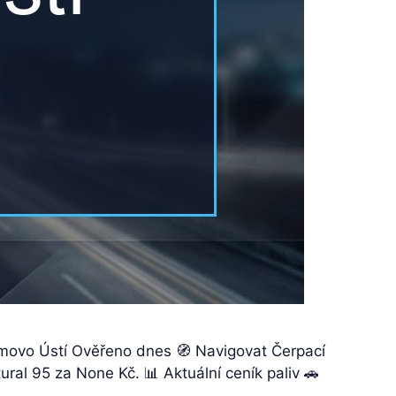
imovo Ústí Ověřeno dnes 🧭 Navigovat Čerpací
ral 95 za None Kč. 📊 Aktuální ceník paliv 🚗