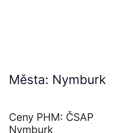
Přeskočit
na
obsah
Města:
Nymburk
Ceny PHM: ČSAP
Nymburk