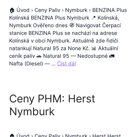
🏠 Úvod › Ceny Paliv › Nymburk › BENZINA Plus
Kolínská BENZINA Plus Nymburk 📍 Kolínská,
Nymburk Ověřeno dnes 🧭 Navigovat Čerpací
stanice BENZINA Plus se nachází na adrese
Kolínská v obci Nymburk. Aktuálně zde řidiči
natankují Natural 95 za None Kč. 📊 Aktuální
ceník paliv 🚗 Natural 95 — Nedostupné 🚛
Nafta (Diesel) — …
Číst dál
Ceny PHM: Herst
Nymburk
🏠 Úvod › Ceny Paliv › Nymburk › Herst Herst