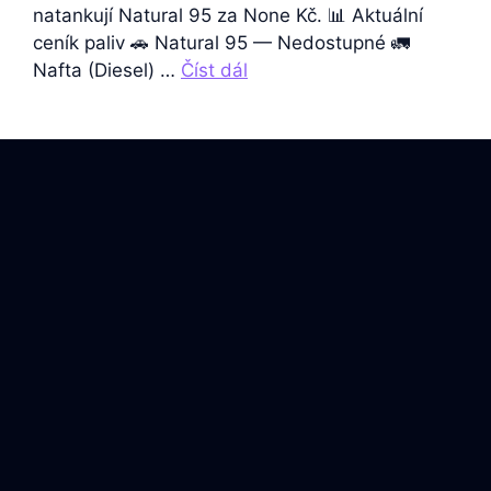
natankují Natural 95 za None Kč. 📊 Aktuální
ceník paliv 🚗 Natural 95 — Nedostupné 🚛
Nafta (Diesel) …
Číst dál