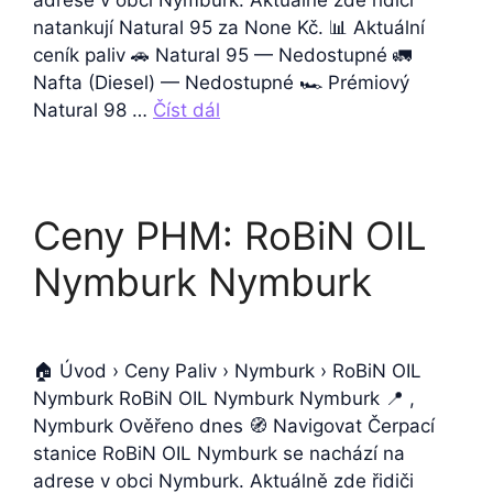
adrese v obci Nymburk. Aktuálně zde řidiči
natankují Natural 95 za None Kč. 📊 Aktuální
ceník paliv 🚗 Natural 95 — Nedostupné 🚛
Nafta (Diesel) — Nedostupné 🏎️ Prémiový
Natural 98 …
Číst dál
Ceny PHM: RoBiN OIL
Nymburk Nymburk
🏠 Úvod › Ceny Paliv › Nymburk › RoBiN OIL
Nymburk RoBiN OIL Nymburk Nymburk 📍 ,
Nymburk Ověřeno dnes 🧭 Navigovat Čerpací
stanice RoBiN OIL Nymburk se nachází na
adrese v obci Nymburk. Aktuálně zde řidiči