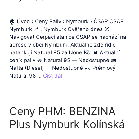
🏠 Úvod › Ceny Paliv › Nymburk › ČSAP ČSAP
Nymburk 📍 , Nymburk Ověřeno dnes 🧭
Navigovat Čerpací stanice ČSAP se nachází na
adrese v obci Nymburk. Aktuálně zde řidiči
natankují Natural 95 za None Kč. 📊 Aktuální
ceník paliv 🚗 Natural 95 — Nedostupné 🚛
Nafta (Diesel) — Nedostupné 🏎️ Prémiový
Natural 98 …
Číst dál
Ceny PHM: BENZINA
Plus Nymburk Kolínská