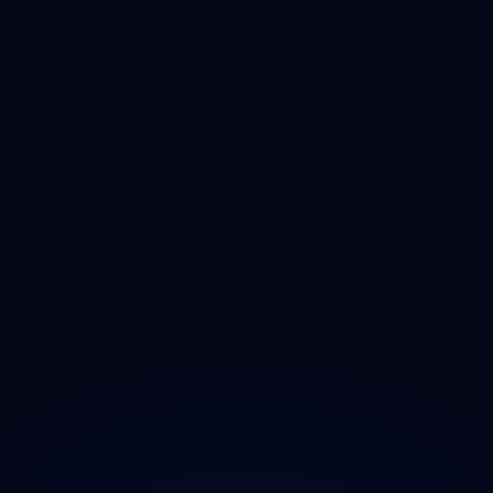
Královéhradecký
Pardubický
Vysočina
Jihomoravský
Olomoucký
Zlínský
Moravskoslezský
O projektu
Magazín
Kontakt
Ochrana údajů