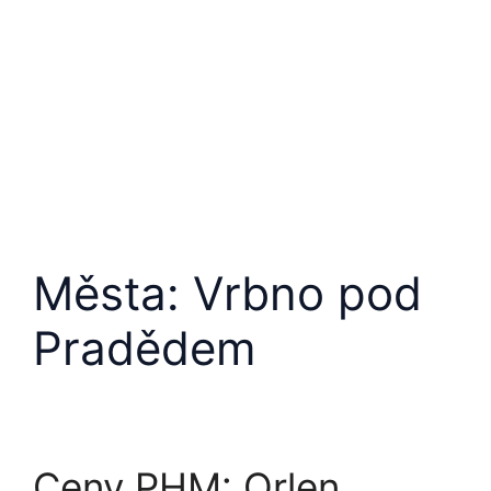
Přeskočit
na
obsah
Města:
Vrbno pod
Pradědem
Ceny PHM: Orlen