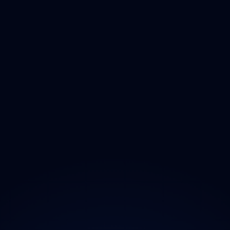
Královéhradecký
Pardubický
Vysočina
Jihomoravský
Olomoucký
Zlínský
Moravskoslezský
O projektu
Magazín
Kontakt
Ochrana údajů