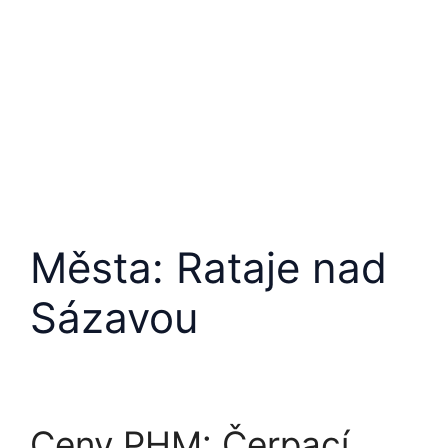
Přeskočit
na
obsah
Města:
Rataje nad
Sázavou
Ceny PHM: Čerpací