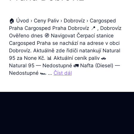
🏠 Úvod › Ceny Paliv › Dobrovíz › Cargosped
Praha Cargosped Praha Dobrovíz 📍 , Dobrovíz
Ověřeno dnes 🧭 Navigovat Čerpací stanice
Cargosped Praha se nachází na adrese v obci
Dobrovíz. Aktuálně zde řidiči natankují Natural
95 za None Kč. 📊 Aktuální ceník paliv 🚗
Natural 95 — Nedostupné 🚛 Nafta (Diesel) —
Nedostupné 🏎️ …
Číst dál