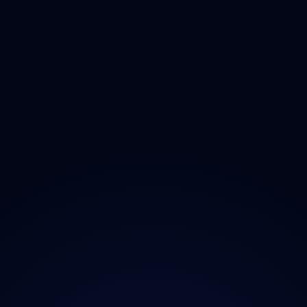
Olomoucký
Zlínský
Moravskoslezský
O projektu
Magazín
Kontakt
Ochrana údajů