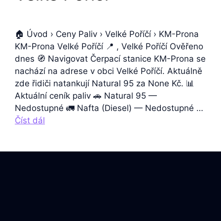
🏠 Úvod › Ceny Paliv › Velké Poříčí › KM-Prona
KM-Prona Velké Poříčí 📍 , Velké Poříčí Ověřeno
dnes 🧭 Navigovat Čerpací stanice KM-Prona se
nachází na adrese v obci Velké Poříčí. Aktuálně
zde řidiči natankují Natural 95 za None Kč. 📊
Aktuální ceník paliv 🚗 Natural 95 —
Nedostupné 🚛 Nafta (Diesel) — Nedostupné …
Číst dál