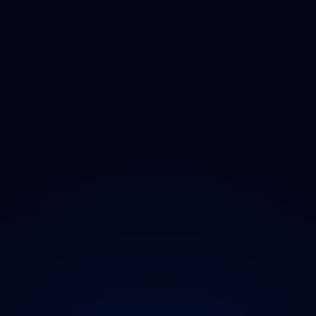
Olomoucký
Zlínský
Moravskoslezský
O projektu
Magazín
Kontakt
Ochrana údajů