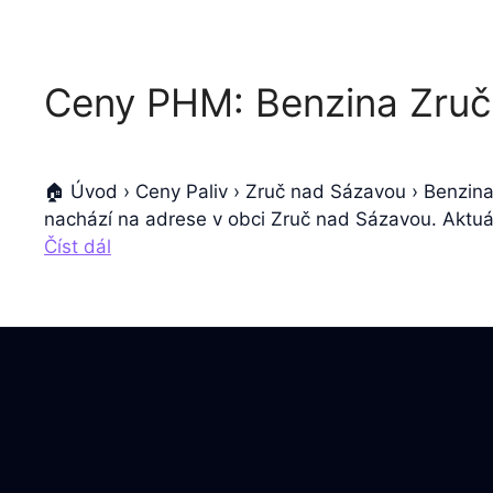
Ceny PHM: Benzina Zruč
🏠 Úvod › Ceny Paliv › Zruč nad Sázavou › Benzin
nachází na adrese v obci Zruč nad Sázavou. Aktuál
Číst dál