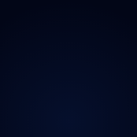
 Doplňky
→ Všechny kraje
O proj
chladničky
Praha
Magazí
radia
Středočeský
Kontak
ečnost
Jihočeský
Ochran
y
Plzeňský
iční známky
Karlovarský
Ústecký
Liberecký
Královéhradecký
Pardubický
Vysočina
Jihomoravský
Olomoucký
Zlínský
Moravskoslezský