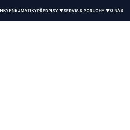
INKY
PNEUMATIKY
O NÁS
PŘEDPISY ▼
SERVIS & PORUCHY ▼