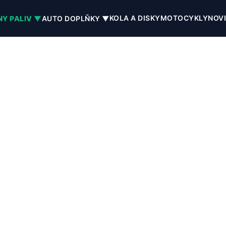
KOLA A DISKY
MOTOCYKLY
NOV
NY PALIV ▼
AUTO DOPLŇKY ▼