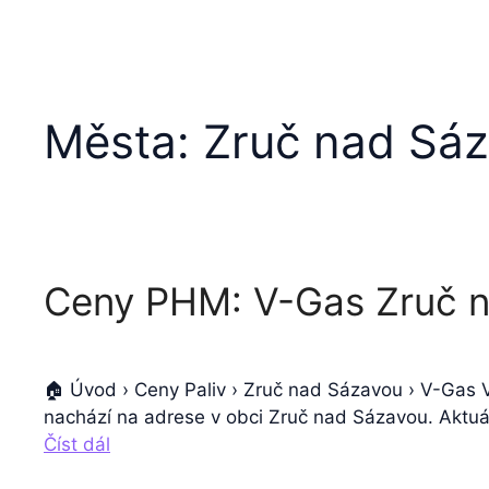
Města:
Zruč nad Sá
Ceny PHM: V-Gas Zruč 
🏠 Úvod › Ceny Paliv › Zruč nad Sázavou › V-Gas
nachází na adrese v obci Zruč nad Sázavou. Aktuál
Číst dál