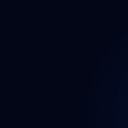
Auto
Auto
Auto
Bezp
Brzd
Dáln