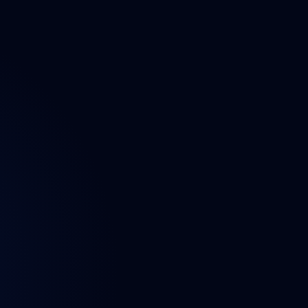
ektu
n
t
a údajů