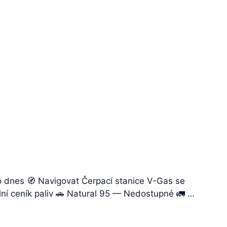
 dnes 🧭 Navigovat Čerpací stanice V-Gas se
lní ceník paliv 🚗 Natural 95 — Nedostupné 🚛 …