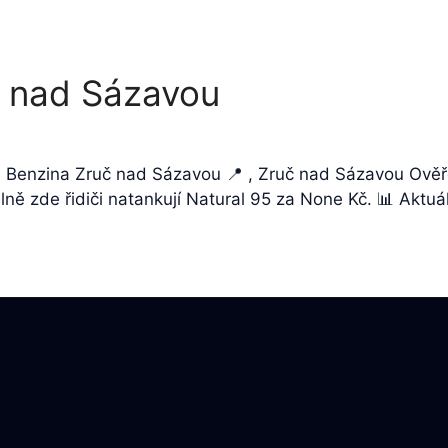
 nad Sázavou
a Benzina Zruč nad Sázavou 📍 , Zruč nad Sázavou Ověř
ně zde řidiči natankují Natural 95 za None Kč. 📊 Aktuá