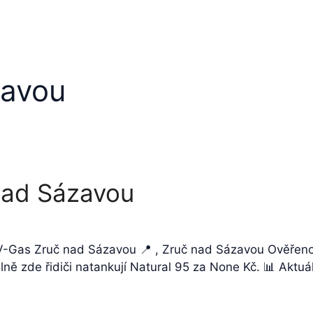
zavou
nad Sázavou
 V-Gas Zruč nad Sázavou 📍 , Zruč nad Sázavou Ověřeno
ně zde řidiči natankují Natural 95 za None Kč. 📊 Aktuá