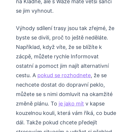
na Kladně, ale s Waze máte větší šanci
se jim vyhnout.
Výhody sdílení trasy jsou tak zřejmé, že
byste se divili, proč to ještě neděláte.
Například, když víte, že se blížíte k
zácpě, můžete rychle Informovat
ostatní a pomoct jim najít alternativní
cestu. A
pokud se rozhodnete
, že se
nechcete dostat do dopravní peklo,
můžete se s nimi domluvit na okamžité
změně plánu. To
je jako mít
v kapse
kouzelnou kouli, která vám říká, co bude
dál. Takže pokud chcete předejít
stresovým situacím a udržet si přehled,