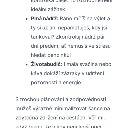
kontrolka oleje. To rozhodně není
ideální zážitek.
Plná nádrž:
Ráno míříš na výlet a
ty si už ani nepamatuješ, kdy jsi
tankoval? Zkontroluj nádrž pár
dní předem, ať nemusíš ve stresu
hledat benzinku!
Životabudič:
I malá svačina nebo
káva dokáží zázraky v udržení
pozornosti a energie.
S trochou plánování a zodpovědnosti
můžeš výrazně minimalizovat šance na
zbytečná zdržení na cestách. Věř mi,
když řeknu, že nikdy není lepší pocit,