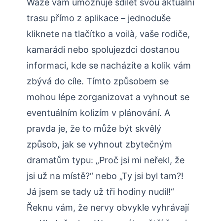
Waze vám umožňuje sdílet svou aktuální
trasu přímo z aplikace – jednoduše
kliknete na tlačítko a voilà, vaše rodiče,
kamarádi nebo spolujezdci dostanou
informaci, kde se nacházíte a kolik vám
zbývá do cíle. Tímto způsobem se
mohou lépe zorganizovat a vyhnout se
eventuálním kolizím v plánování. A
pravda je, že to může být skvělý
způsob, jak se vyhnout zbytečným
dramatům typu: „Proč jsi mi neřekl, že
jsi už na místě?“ nebo „Ty jsi byl tam?!
Já jsem se tady už tři hodiny nudil!“
Řeknu vám, že nervy obvykle vyhrávají