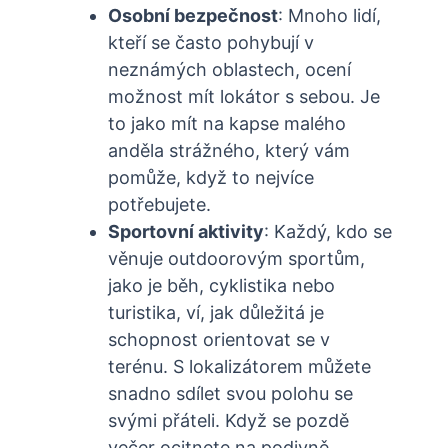
Osobní bezpečnost
: Mnoho lidí,
kteří se často pohybují v
neznámých oblastech, ocení
možnost mít lokátor s sebou. Je
to jako mít na kapse malého
anděla strážného, který vám
pomůže, když to nejvíce
potřebujete.
Sportovní aktivity
: Každý, kdo se
věnuje outdoorovým sportům,
jako je běh, cyklistika nebo
turistika, ví, jak důležitá je
schopnost orientovat se v
terénu. S lokalizátorem můžete
snadno sdílet svou polohu se
svými přáteli. Když se pozdě
večer ocitnete na podivně