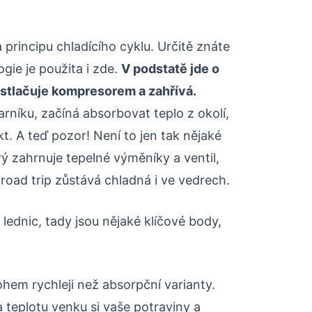
principu chladícího cyklu. Určitě znáte
ie je použita i zde.
V podstatě jde o
e stlačuje kompresorem a zahřívá.
arníku, začíná absorbovat teplo z okolí,
t. A teď pozor! Není to jen tak nějaké
rý zahrnuje tepelné výměníky a ventil,
 road trip zůstává chladná i ve vedrech.
ednic, tady jsou nějaké klíčové body,
hem rychleji než absorpční varianty.
 teplotu venku si vaše potraviny a