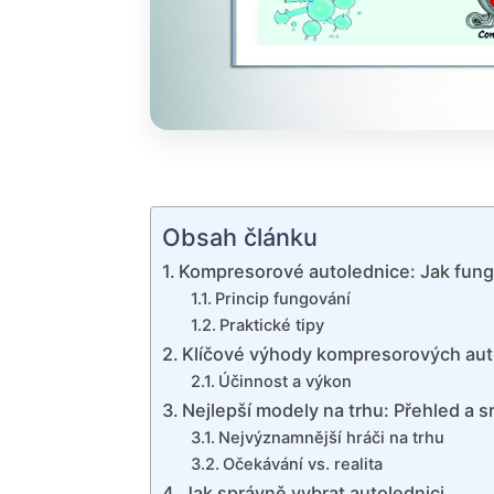
Obsah článku
Kompresorové autolednice: Jak fung
Princip fungování
Praktické tipy
Klíčové výhody kompresorových aut
Účinnost a výkon
Nejlepší modely na trhu: Přehled a s
Nejvýznamnější hráči na trhu
Očekávání vs. realita
Jak správně vybrat autolednici