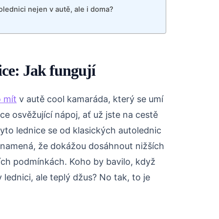
ednici nejen v autě, ale i doma?
ce: Jak fungují
o mít
v autě cool kamaráda, který se umí
ce osvěžující nápoj, ať už jste na cestě
yto lednice se od klasických autolednic
ž znamená, že dokážou dosáhnout nižších
mních podmínkách. Koho by bavilo, když
lednici, ale teplý džus? No tak, to je