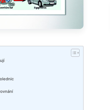
ují
olednic
rovnání