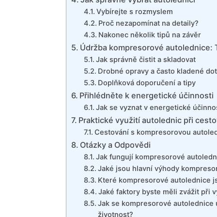
Vybírejte s rozmyslem
Proč nezapomínat na detaily?
Nakonec několik tipů na závěr
Údržba kompresorové autolednice: Ti
Jak správně čistit a skladovat
Drobné opravy a často kladené do
Doplňková doporučení a tipy
Přihlédněte k energetické účinnosti
Jak se vyznat v energetické účinno
Praktické využití autolednic při cest
Cestování s kompresorovou autoled
Otázky a Odpovědi
Jak fungují kompresorové autoledn
Jaké jsou hlavní výhody kompreso
Které kompresorové autolednice js
Jaké faktory byste měli zvážit př
Jak se kompresorové autolednice ud
životnost?