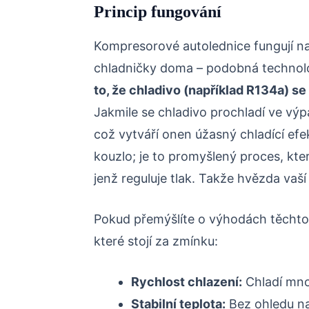
Princip fungování
Kompresorové autolednice fungují na 
chladničky doma – podobná technolog
to, že chladivo (například R134a) s
Jakmile se chladivo prochladí ve výp
což vytváří onen úžasný chladící efek
kouzlo; je to promyšlený proces, kte
jenž reguluje tlak. Takže hvězda vaší
Pokud přemýšlíte o výhodách těchto l
které stojí za zmínku:
Rychlost chlazení:
Chladí mno
Stabilní teplota:
Bez ohledu na