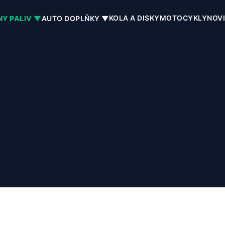
KOLA A DISKY
MOTOCYKLY
NOV
NY PALIV ▼
AUTO DOPLŇKY ▼