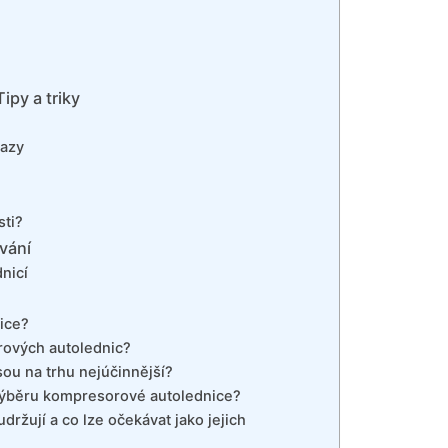
py a triky
tazy
sti?
ování
nicí
ice?
rových autolednic?
ou na trhu nejúčinnější?
i výběru kompresorové autolednice?
ržují a co lze očekávat jako jejich