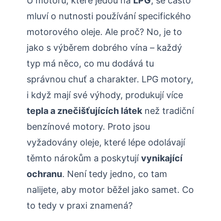
U motorů, které jedou na
LPG
, se často
mluví o nutnosti používání specifického
motorového oleje. Ale proč? No, je to
jako s výběrem dobrého vína – každý
typ má něco, co mu dodává tu
správnou chuť a charakter. LPG motory,
i když mají své výhody, produkují více
tepla a znečišťujících látek
než tradiční
benzínové motory. Proto jsou
vyžadovány oleje, které lépe odolávají
těmto nárokům a poskytují
vynikající
ochranu
. Není tedy jedno, co tam
nalijete, aby motor běžel jako samet. Co
to tedy v praxi znamená?