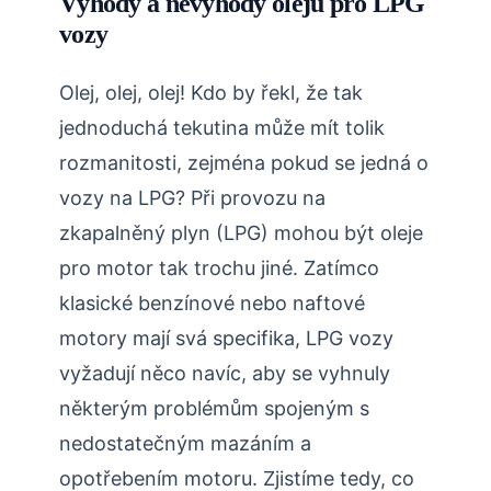
Výhody a nevýhody olejů pro LPG
vozy
Olej, olej, olej! Kdo by řekl, že tak
jednoduchá tekutina může mít tolik
rozmanitosti, zejména pokud se jedná o
vozy na LPG? Při provozu na
zkapalněný plyn (LPG) mohou být oleje
pro motor tak trochu jiné. Zatímco
klasické benzínové nebo naftové
motory mají svá specifika, LPG vozy
vyžadují něco navíc, aby se vyhnuly
některým problémům spojeným s
nedostatečným mazáním a
opotřebením motoru. Zjistíme tedy, co