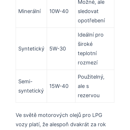
Možné, ale
Minerální
10W-40
sledovat
opotřebení
Ideální pro
široké
Syntetický
5W-30
teplotní
rozmezí
Použitelný,
Semi-
15W-40
ale s
syntetický
rezervou
Ve světě motorových olejů pro LPG
vozy platí, že alespoň dvakrát za rok