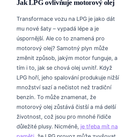
Jak LPG ovlivňuje motorový olej
Transformace vozu na LPG je jako dát
mu nové šaty – vypadá lépe a je
úspornější. Ale co to znamená pro
motorový olej? Samotný plyn může
změnit způsob, jakým motor funguje, a
tím i to, jak se chová olej uvnitř. Když
LPG hoří, jeho spalování produkuje nižší
množství sazí a nečistot než tradiční
benzín. To může znamenat, že
motorový olej zůstává čistší a má delší
životnost, což jsou pro mnohé řidiče
důležité plusy. Nicméně,
je třeba mít na
paměti
, že LPG provoz může zvyšovat