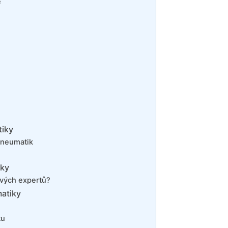
é
tiky
 pneumatik
iky
ových expertů?
matiky
tu