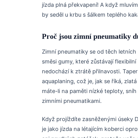
jízda plná překvapení! A když mluvíme
by seděl u krbu s šálkem teplého kak
Proč jsou zimní pneumatiky dů
Zimní pneumatiky se od těch letních li
směsi gumy, které zůstávají flexibiln
nedochází k ztrátě přilnavosti. Tape
aquaplaning, což je, jak se říká, zla
máte-li na paměti nízké teploty, sníh
zimními pneumatikami.
Když projíždíte zasněženými úseky D1
je jako jízda na létajícím koberci opr