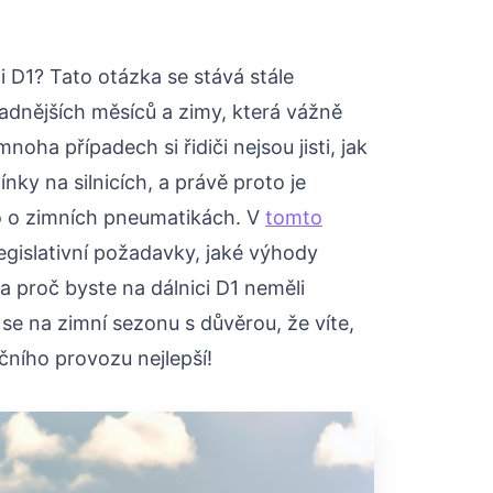
i D1? Tato otázka se stává stále
adnějších měsíců a zimy, která vážně
oha případech si řidiči nejsou jisti, jak
ky na silnicích, a právě proto je
lo o zimních pneumatikách. V
tomto
legislativní požadavky, jaké výhody
a proč byste na dálnici D1 neměli
se na zimní sezonu s důvěrou, že víte,
ičního provozu nejlepší!