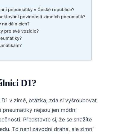
mní pneumatiky v České republice?
pektování povinnosti zimních pneumatik?
 na dálnicích?
y pro své vozidlo?
neumatiky?
eumatikám?
lnici D1?
i D1 v zimě, otázka, zda si vyšroubovat
ní pneumatiky nejsou jen módní
pečnosti. Představte si, že se snažíte
edu. To není závodní dráha, ale zimní