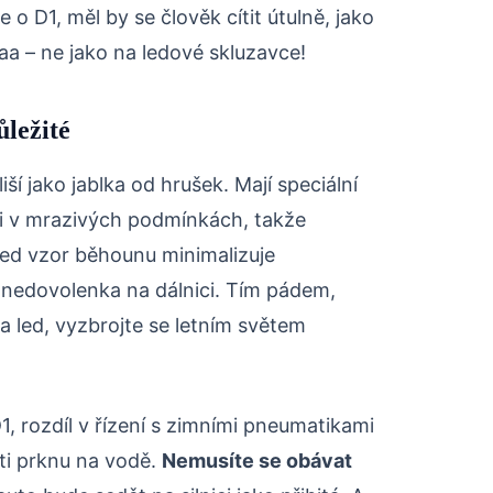
 o D1, měl by se člověk cítit útulně, jako
aa – ne jako na ledové skluzavce!
ležité
ší jako jablka od hrušek. Mají speciální
í i v mrazivých podmínkách, takže
red vzor běhounu minimalizuje
tá nedovolenka na dálnici. Tím pádem,
 a led, vyzbrojte se letním světem
, rozdíl v řízení s zimními pneumatikami
oti prknu na vodě.
Nemusíte se obávat