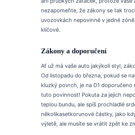
ani prudkých zatáček, protože vaše au
nezapomeňte, že zákony se tak troch
uvozovkách nepovinné v jedné zóně,
klíčové.
Zákony a doporučení
Ať už má vaše auto jakýkoli styl, zá
Od listopadu do března, pokud se na
kluzký povrch, je na D1 doporučeno
tuto povinnost! Pokuta za jejich nep
teplou bundu, ale spíš prochladlé sr
několikasetkorunové částky, jako kdy
výletě, ale musíte se vrátit zpět ke 