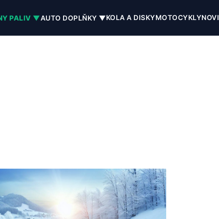
KOLA A DISKY
MOTOCYKLY
NOV
NY PALIV ▼
AUTO DOPLŇKY ▼