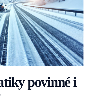
iky povinné i
?