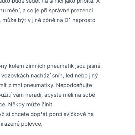
to bude sedět na silnici jako přibitá. A
u mění, a co je při správné prezenci
 může být v jiné zóně na D1 naprosto
kony kolem zimních pneumatik jsou jasné.
 vozovkách nachází sníh, led nebo jiný
 mít zimní pneumatiky. Nepodceňujte
oužití vám neradí, abyste měli na sobě
dce. Někdy může činit
ž si chcete dopřát porci svíčkové na
zmrazené polévce.