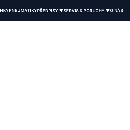
INKY
PNEUMATIKY
O NÁS
PŘEDPISY ▼
SERVIS & PORUCHY ▼
Redakce ŠkolaProMě
Odborný pedagogický tým