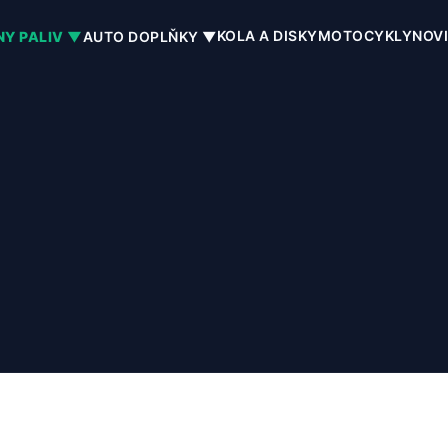
KOLA A DISKY
MOTOCYKLY
NOV
NY PALIV ▼
AUTO DOPLŇKY ▼