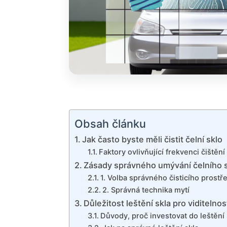
Obsah článku
Jak často byste měli čistit čelní sklo
Faktory ovlivňující frekvenci čištění
Zásady správného umývání čelního 
1. Volba správného čisticího prost
2. Správná technika mytí
Důležitost leštění skla pro viditelnos
Důvody, proč investovat do leštění 