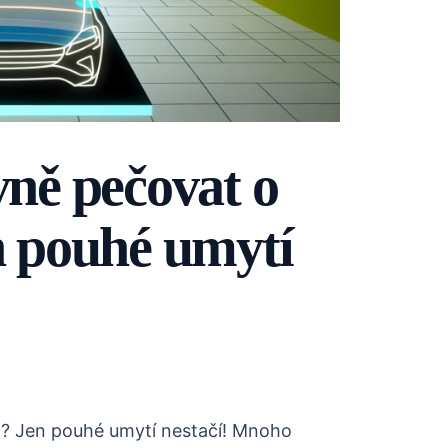
vně pečovat o
en pouhé umytí
lo? Jen pouhé umytí nestačí! Mnoho