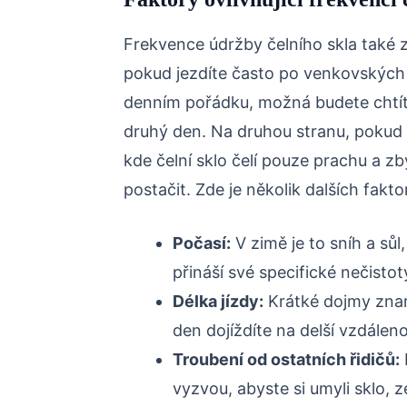
Frekvence údržby čelního skla také z
pokud jezdíte často po venkovských s
denním pořádku, možná budete chtít če
druhý den. Na druhou stranu, pokud 
kde čelní sklo čelí pouze prachu a 
postačit. Zde je několik dalších fakto
Počasí:
V zimě je to sníh a sůl
přináší své specifické nečistot
Délka jízdy:
Krátké dojmy znam
den dojíždíte na delší vzdáleno
Troubení od ostatních řidičů:
vyzvou, abyste si umyli sklo, 