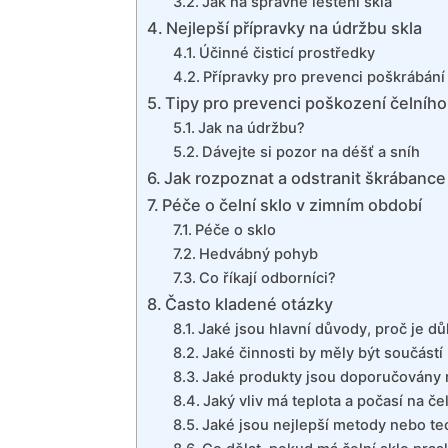
Jak na správné leštění skla
Nejlepší přípravky na údržbu skla
Účinné čisticí prostředky
Přípravky pro prevenci poškrábání
Tipy pro prevenci poškození čelního
Jak na údržbu?
Dávejte si pozor na déšť a sníh
Jak rozpoznat a odstranit škrábance
Péče o čelní sklo v zimním období
Péče o sklo
Hedvábný pohyb
Co říkají odborníci?
Často kladené otázky
Jaké jsou hlavní důvody, proč je dů
Jaké činnosti by měly být součástí
Jaké produkty jsou doporučovány n
Jaký vliv má teplota a počasí na če
Jaké jsou nejlepší metody nebo tec