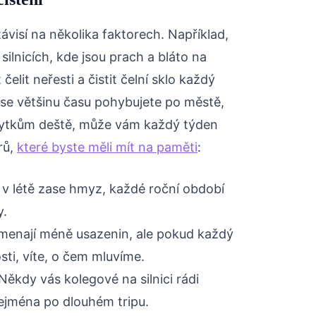
ávisí na několika faktorech. Například,
ilnicích, kde jsou prach a bláto na
lit neřesti a čistit čelní sklo každý
se většinu času pohybujete po městě,
zbytkům deště, může vám každý týden
rů,
které byste měli mít na paměti
:
, v létě zase hmyz, každé roční období
y.
enají méně usazenin, ale pokud každý
sti, víte, o čem mluvíme.
Někdy vás kolegové na silnici rádi
zejména po dlouhém tripu.