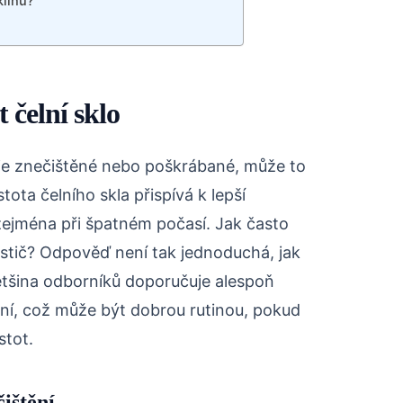
klinu?
t čelní sklo
d je znečištěné nebo poškrábané, může to
istota čelního skla přispívá k lepší
í, zejména při špatném počasí. Jak často
čistič? Odpověď není tak jednoduchá, jak
ětšina odborníků doporučuje alespoň
ní, což může být dobrou rutinou, pokud
stot.
čištění