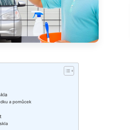
skla
ředku a pomůcek
t
skla