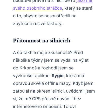
budete-li právě na silnici. Je to
jako mít
svého osobního strážce
, který se stará
o to, abyste se nesoustředili na
zbytečné rušivé faktory.
Přítomnost na silnicích
A co takhle moje zkušenosti? Před
několika týdny jsem se vydal na výlet
do Krkonoš a rozhodl jsem se
vyzkoušet aplikaci
Sygic
, která má
opravdu skvělá offline mapy. Když jsem
zatoulal na okresní silnici, uvědomil jsem
si, že mě GPS přesně navádí i bez
internetového připojení. To byl