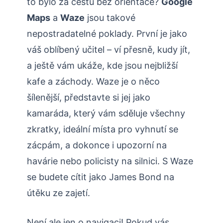
to bylo za cestu bez orientace?
Google
Maps
a
Waze
jsou takové
nepostradatelné poklady. První je jako
váš oblíbený učitel – ví přesně, kudy jít,
a ještě vám ukáže, kde jsou nejbližší
kafe a záchody. Waze je o něco
šílenější, představte si jej jako
kamaráda, který vám sděluje všechny
zkratky, ideální místa pro vyhnutí se
zácpám, a dokonce i upozorní na
havárie nebo policisty na silnici. S Waze
se budete cítit jako James Bond na
útěku ze zajetí.
Není ale jen o navigaci! Pokud vás