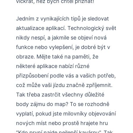
víckrát, než bych chtěl přiznat!
Jedním z vynikajících tipů je sledovat
aktualizace aplikací. Technologický svět
nikdy nespí, a jakmile se objeví nová
funkce nebo vylepšení, je dobré být v
obraze. Mějte také na paměti, že
některé aplikace nabízí různé
přizpůsobení podle vás a vašich potřeb,
což může vaši jízdu značně zpříjemnit.
Tak třeba zastrčit všechny důležité
body zájmu do map? To se rozhodně
vyplatí, pokud jste milovníky objevování
nových míst nebo prostě hrajete hru
“Kdo první najde nejlepší kavárnu”. Tak