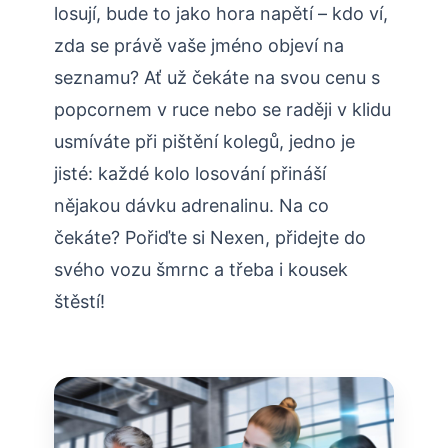
losují, bude to jako hora napětí – kdo ví,
zda se právě vaše jméno objeví na
seznamu? Ať už čekáte na svou cenu s
popcornem v ruce nebo se raději v klidu
usmíváte při pištění kolegů, jedno je
jisté: každé kolo losování přináší
nějakou dávku adrenalinu. Na co
čekáte? Pořiďte si Nexen, přidejte do
svého vozu šmrnc a třeba i kousek
štěstí!