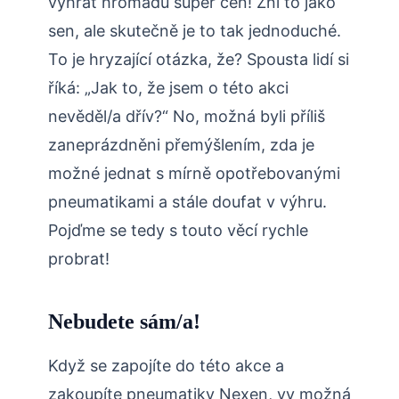
vyhrát hromadu super cen! Zní to jako
sen, ale skutečně je to tak jednoduché.
To je hryzající otázka, že? Spousta lidí si
říká: „Jak to, že jsem o této akci
nevěděl/a dřív?“ No, možná byli příliš
zaneprázdněni přemýšlením, zda je
možné jednat s mírně opotřebovanými
pneumatikami a stále doufat v výhru.
Pojďme se tedy s touto věcí rychle
probrat!
Nebudete sám/a!
Když se zapojíte do této akce a
zakoupíte pneumatiky Nexen, vy možná