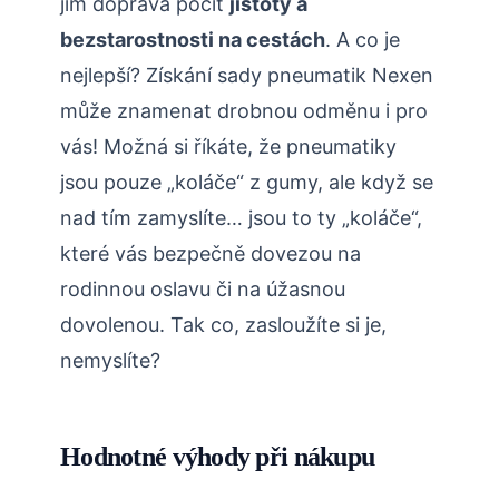
jim dopřává pocit
jistoty a
bezstarostnosti na cestách
. A co je
nejlepší? Získání sady pneumatik Nexen
může znamenat drobnou odměnu i pro
vás! Možná si říkáte, že pneumatiky
jsou pouze „koláče“ z gumy, ale když se
nad tím zamyslíte… jsou to ty „koláče“,
které vás bezpečně dovezou na
rodinnou oslavu či na úžasnou
dovolenou. Tak co, zasloužíte si je,
nemyslíte?
Hodnotné výhody při nákupu