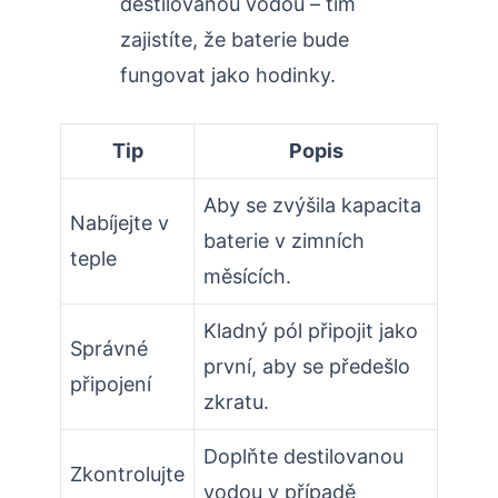
destilovanou vodou – tím
zajistíte, že baterie bude
fungovat jako hodinky.
Tip
Popis
Aby se zvýšila kapacita
Nabíjejte v
baterie v zimních
teple
měsících.
Kladný pól připojit jako
Správné
první, aby se předešlo
připojení
zkratu.
Doplňte destilovanou
Zkontrolujte
vodou v případě