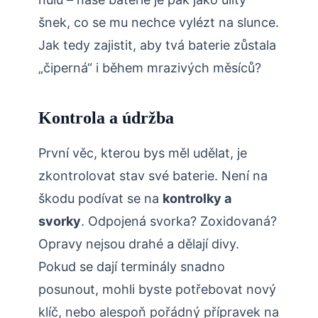
šnek, co se mu nechce vylézt na slunce.
Jak tedy zajistit, aby tvá baterie zůstala
„čiperná“ i během mrazivých měsíců?
Kontrola a údržba
První věc, kterou bys měl udělat, je
zkontrolovat stav své baterie. Není na
škodu podívat se na
kontrolky a
svorky
. Odpojená svorka? Zoxidovaná?
Opravy nejsou drahé a dělají divy.
Pokud se dají terminály snadno
posunout, mohli byste potřebovat nový
klíč, nebo alespoň pořádný přípravek na