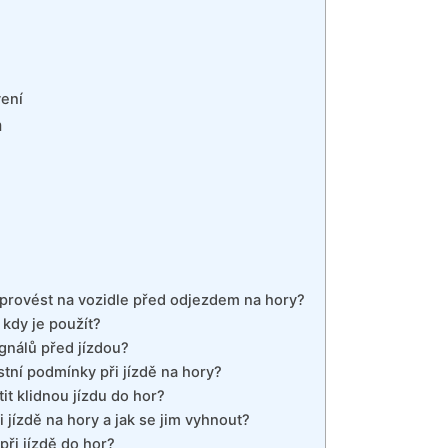
ení
m
 provést na vozidle před odjezdem na hory?
 kdy je použít?
ignálů před jízdou?
stní podmínky při jízdě na hory?
tit klidnou jízdu do hor?
 jízdě na hory a jak se jim vyhnout?
při jízdě do hor?