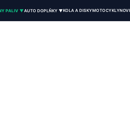
KOLA A DISKY
MOTOCYKLY
NOV
NY PALIV ▼
AUTO DOPLŇKY ▼