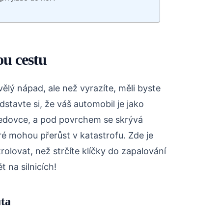
ou cestu
ělý nápad, ale než vyrazíte, měli byste
stavte si, že váš automobil je jako
a ledovce, a pod povrchem se skrývá
é mohou přerůst v katastrofu. Zde je
rolovat, než strčíte klíčky do zapalování
t na silnicích!
uta