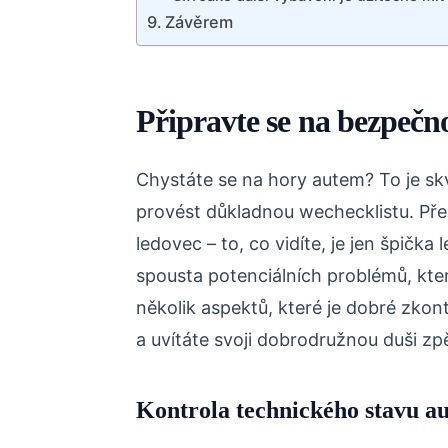
Závěrem
Připravte se na bezpečn
Chystáte se na hory autem? To je skv
provést důkladnou wechecklistu. Před
ledovec – to, co vidíte, je jen špičk
spousta potenciálních problémů, kter
několik aspektů, které je dobré zkont
a uvítáte svoji dobrodružnou duši zpě
Kontrola technického stavu a