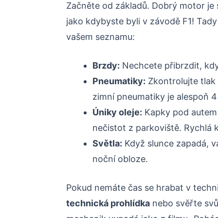
Začněte od základů. Dobrý motor je 
jako kdybyste byli v závodě F1! Tady 
vašem seznamu:
Brzdy:
Nechcete přibrzdit, kdy
Pneumatiky:
Zkontrolujte tlak
zimní pneumatiky je alespoň 
Úniky oleje:
Kapky pod autem 
nečistot z parkoviště. Rychlá 
Světla:
Když slunce zapadá, va
noční obloze.
Pokud nemáte čas se hrabat v technic
technická prohlídka
nebo svěřte svůj