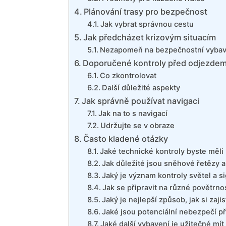
Plánování trasy pro bezpečnost
Jak vybrat správnou cestu
Jak předcházet krizovým situacím
Nezapomeň na bezpečnostní vybav
Doporučené kontroly před odjezde
Co zkontrolovat
Další důležité aspekty
Jak správně používat navigaci
Jak na to s navigací
Udržujte se v obraze
Často kladené otázky
Jaké technické kontroly byste měli
Jak důležité jsou sněhové řetězy a
Jaký je význam kontroly světel a s
Jak se připravit na různé povětrno
Jaký je nejlepší způsob, jak si zajis
Jaké jsou potenciální nebezpečí při
Jaké další vybavení je užitečné mít 