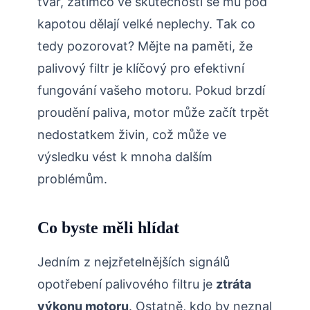
tvář, zatímco ve skutečnosti se mu pod
kapotou dělají velké neplechy. Tak co
tedy pozorovat? Mějte na paměti, že
palivový filtr je klíčový pro efektivní
fungování vašeho motoru. Pokud brzdí
proudění paliva, motor může začít trpět
nedostatkem živin, což může ve
výsledku vést k mnoha dalším
problémům.
Co byste měli hlídat
Jedním z nejzřetelnějších signálů
opotřebení palivového filtru je
ztráta
výkonu motoru
. Ostatně, kdo by neznal