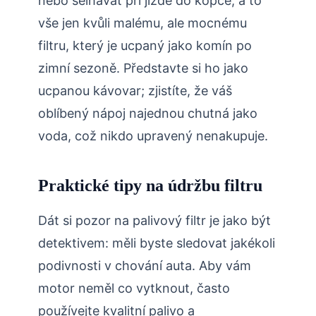
nebo selhávat při jízdě do kopce, a to
vše jen kvůli malému, ale mocnému
filtru, který je ucpaný jako komín po
zimní sezoně. Představte si ho jako
ucpanou kávovar; zjistíte, že váš
oblíbený nápoj najednou chutná jako
voda, což nikdo upravený nenakupuje.
Praktické tipy na údržbu filtru
Dát si pozor na palivový filtr je jako být
detektivem: měli byste sledovat jakékoli
podivnosti v chování auta. Aby vám
motor neměl co vytknout, často
používejte kvalitní palivo a