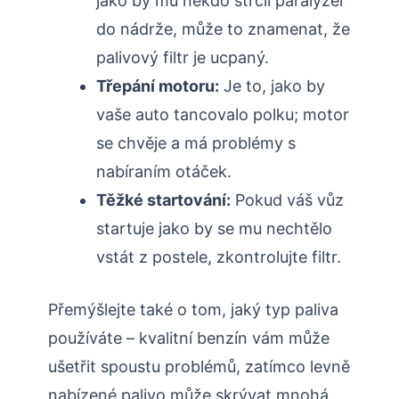
jako by mu někdo strčil paralyzér
do nádrže, může to znamenat, že
palivový filtr je ucpaný.
Třepání motoru:
Je to, jako by
vaše auto tancovalo polku; motor
se chvěje a má problémy s
nabíraním otáček.
Těžké startování:
Pokud váš vůz
startuje jako by se mu nechtělo
vstát z postele, zkontrolujte filtr.
Přemýšlejte také o tom, jaký typ paliva
používáte – kvalitní benzín vám může
ušetřit spoustu problémů, zatímco levně
nabízené palivo může skrývat mnohá