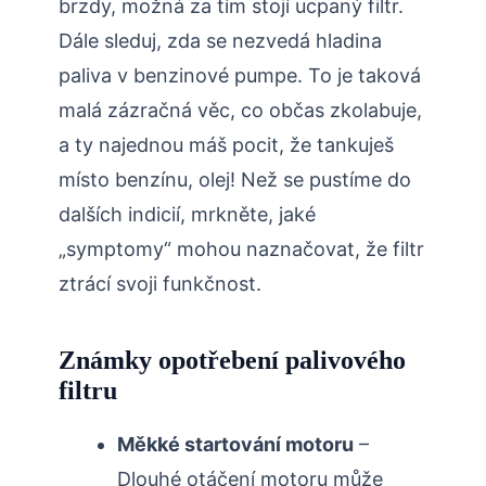
brzdy, možná za tím stojí ucpaný filtr.
Dále sleduj, zda se nezvedá hladina
paliva v benzinové pumpe. To je taková
malá zázračná věc, co občas zkolabuje,
a ty najednou máš pocit, že tankuješ
místo benzínu, olej! Než se pustíme do
dalších indicií, mrkněte, jaké
„symptomy“ mohou naznačovat, že filtr
ztrácí svoji funkčnost.
Známky opotřebení palivového
filtru
Měkké startování motoru
–
Dlouhé otáčení motoru může