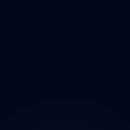
Pardubický
Vysočina
Jihomoravský
Olomoucký
Zlínský
Moravskoslezský
O projektu
Magazín
Kontakt
Ochrana údajů