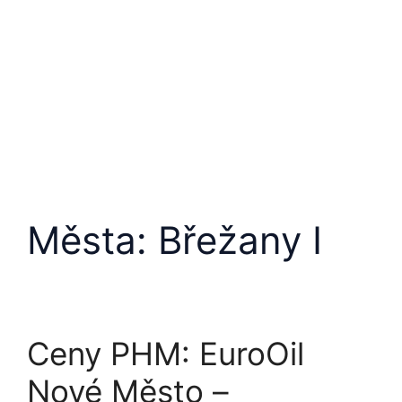
Města:
Břežany Ⅰ
Ceny PHM: EuroOil
Nové Město –