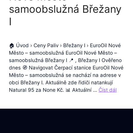
samoobslužná Břežany
Ⅰ
🏠 Úvod › Ceny Paliv › Břežany Ⅰ › EuroOil Nové
Město – samoobslužná EuroOil Nové Město –
samoobslužná Břežany Ⅰ 📍 , Břežany Ⅰ Ověřeno
dnes 🧭 Navigovat Čerpací stanice EuroOil Nové
Město – samoobslužná se nachází na adrese v
obci Břežany Ⅰ. Aktuálně zde řidiči natankují
Natural 95 za None Kč. 📊 Aktuální …
Číst dál